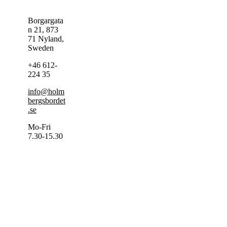
Borgargata
n 21, 873
71 Nyland,
Sweden
+46 612-
224 35
info@holm
bergsbordet
.se
Mo-Fri
7.30-15.30